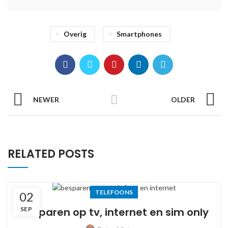
Overig
Smartphones
NEWER
OLDER
RELATED POSTS
TELEFOONS
02
SEP
Besparen op tv, internet en sim only