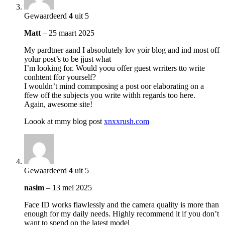
Gewaardeerd
4
uit 5
Matt
–
25 maart 2025
My pardtner aand I absoolutely lov yoir blog and ind most off
yolur post’s to be jjust what
I’m looking for. Would yoou offer guest wrriters tto write
conhtent ffor yourself?
I wouldn’t mind commposing a post oor elaborating on a
ffew off the subjects you write withh regards too here.
Again, awesome site!
Loook at mmy blog post
xnxxrush.com
Gewaardeerd
4
uit 5
nasim
–
13 mei 2025
Face ID works flawlessly and the camera quality is more than
enough for my daily needs. Highly recommend it if you don’t
want to spend on the latest model