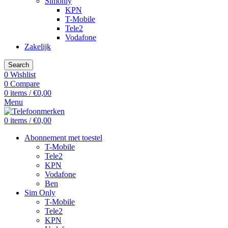
Simonly
KPN
T-Mobile
Tele2
Vodafone
Zakelijk
Search
0
Wishlist
0
Compare
0
items
/
€
0,00
Menu
0
items
/
€
0,00
Abonnement met toestel
T-Mobile
Tele2
KPN
Vodafone
Ben
Sim Only
T-Mobile
Tele2
KPN