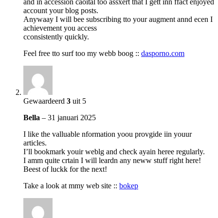
and in accession caoital too assxert that I gett inn ffact enjoyed
account your blog posts.
Anywaay I will bee subscribing tto your augment annd ecen I
achievement you access
cconsistently quickly.
Feel free tto surf too my webb boog ::
dasporno.com
Gewaardeerd
3
uit 5
Bella
–
31 januari 2025
I like the valluable nformation yoou provgide iin youur
articles.
I’ll bookmark youir weblg and check ayain heree regularly.
I amm quite crtain I will leardn any neww stuff right here!
Beest of luckk for the next!
Take a look at mmy web site ::
bokep