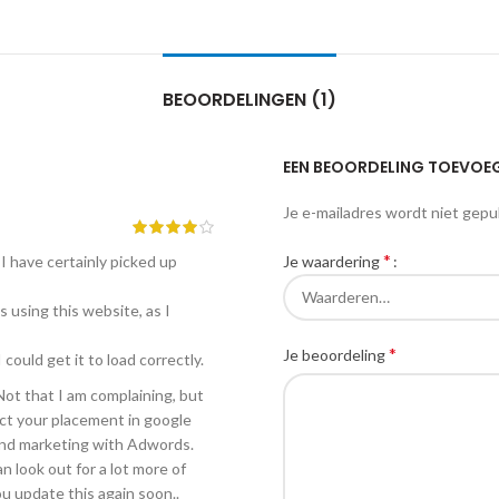
BEOORDELINGEN (1)
EEN BEOORDELING TOEVOE
Je e-mailadres wordt niet gepu
*
Je waardering
I have certainly picked up
s using this website, as I
*
Je beoordeling
could get it to load correctly.
ot that I am complaining, but
ect your placement in google
 and marketing with Adwords.
 look out for a lot more of
u update this again soon..