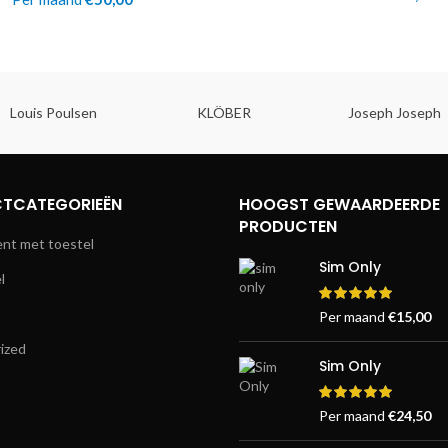
Louis Poulsen
KLÖBER
Joseph Joseph
TCATEGORIEËN
HOOGST GEWAARDEERDE
PRODUCTEN
t met toestel
Sim Only
l
Per maand
€
15,00
ized
Sim Only
Per maand
€
24,50