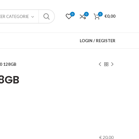
0
0
0
€
0,00
EER CATEGORIE
LOGIN / REGISTER
20 128GB
28GB
€
20,00