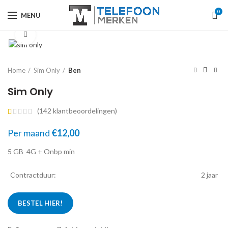
0
MENU
Click to enlarge
Home
Sim Only
Ben
Sim Only
(
142
klantbeoordelingen)
Per maand
€
12,00
5 GB
4G
+ Onbp min
Contractduur:
2 jaar
BESTEL HIER!