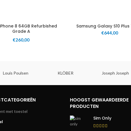
iPhone 8 64GB Refurbished
Samsung Galaxy S10 Plus
Grade A
€
644,00
€
260,00
Louis Poulsen
KLÖBER
Joseph Joseph
TCATEGORIEËN
HOOGST GEWAARDEERDE
PRODUCTEN
t met toestel
Sim Only
el