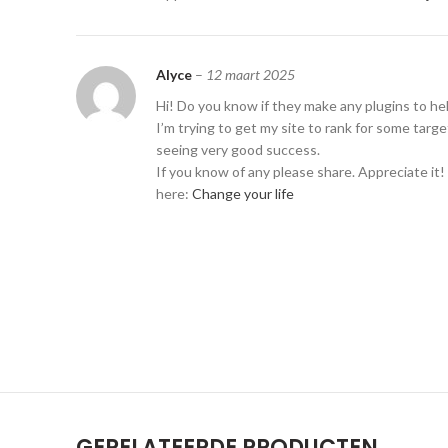
Alyce
–
12 maart 2025
Hi! Do you know if they make any plugins to h
I’m trying to get my site to rank for some tar
seeing very good success.
If you know of any please share. Appreciate it! 
here:
Change your life
GERELATEERDE PRODUCTEN