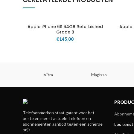
Apple iPhone 6S 64GB Refurbished
Apple 
Grade B
€
145,00
Vitra
Magisso
PRODUC
Telefoonmerken staat garant voor het
Abonnemen
beste en meest actuele Telefoon en
abonnementen aanbod tegen een scherpe
Los toest
prijs.