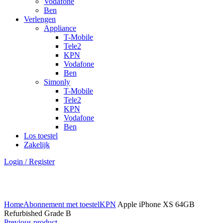
Vodafone
Ben
Verlengen
Appliance
T-Mobile
Tele2
KPN
Vodafone
Ben
Simonly
T-Mobile
Tele2
KPN
Vodafone
Ben
Los toestel
Zakelijk
Login / Register
Click to enlarge
Home
Abonnement met toestel
KPN
Apple iPhone XS 64GB
Refurbished Grade B
Previous product