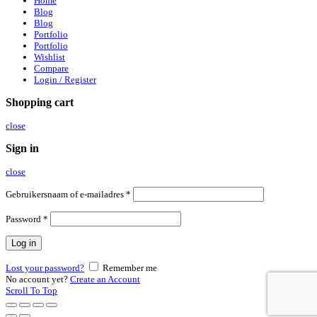
Home
Blog
Blog
Portfolio
Portfolio
Wishlist
Compare
Login / Register
Shopping cart
close
Sign in
close
Gebruikersnaam of e-mailadres
*
Password
*
Log in
Lost your password?
Remember me
No account yet?
Create an Account
Scroll To Top