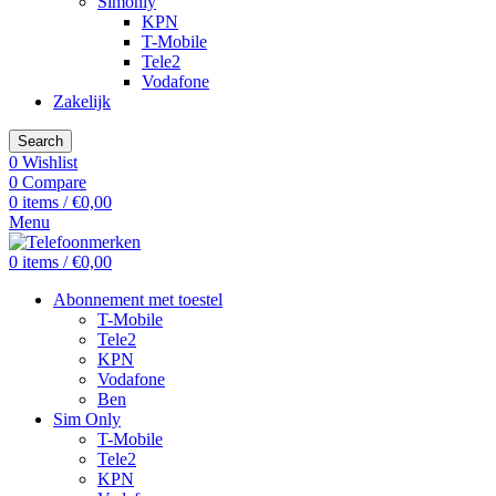
Simonly
KPN
T-Mobile
Tele2
Vodafone
Zakelijk
Search
0
Wishlist
0
Compare
0
items
/
€
0,00
Menu
0
items
/
€
0,00
Abonnement met toestel
T-Mobile
Tele2
KPN
Vodafone
Ben
Sim Only
T-Mobile
Tele2
KPN