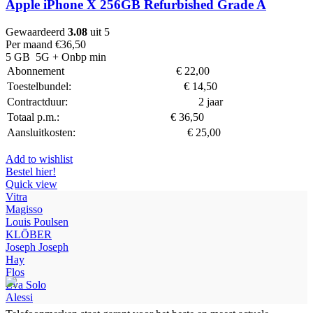
Apple iPhone X 256GB Refurbished Grade A
Gewaardeerd
3.08
uit 5
Per maand
€
36,50
5 GB
5G
+ Onbp min
Abonnement
€
22,00
Toestelbundel:
€
14,50
Contractduur:
2 jaar
Totaal p.m.:
€
36,50
Aansluitkosten:
€
25,00
Add to wishlist
Bestel hier!
Quick view
Vitra
Magisso
Louis Poulsen
KLÖBER
Joseph Joseph
Hay
Flos
Eva Solo
Alessi