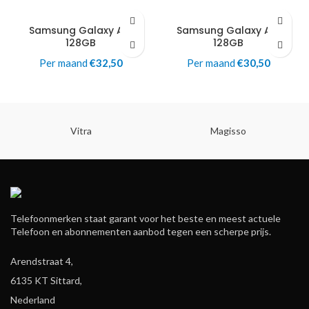
Samsung Galaxy A71
Samsung Galaxy A71
128GB
128GB
Per maand
€
32,50
Per maand
€
30,50
Vitra
Magisso
Telefoonmerken staat garant voor het beste en meest actuele
Telefoon en abonnementen aanbod tegen een scherpe prijs.
Arendstraat 4,
6135 KT Sittard,
Nederland