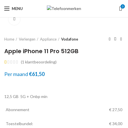
0
MENU
Click to enlarge
Home
Verlengen
Appliance
Vodafone
Apple iPhone 11 Pro 512GB
(
1
klantbeoordeling)
Per maand
€
61,50
12,5 GB
5G
+ Onbp min
Abonnement
€
27,50
Toestelbundel:
€
34,00