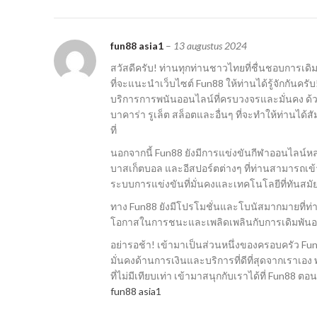
fun88 asia1
–
13 augustus 2024
สวัสดีครับ! ท่านทุกท่านชาวไทยที่ชื่นชอบการเด
ที่จะแนะนำเว็บไซต์ Fun88 ให้ท่านได้รู้จักกันครั
บริการการพนันออนไลน์ที่ครบวงจรและมั่นคง ด้
บาคาร่า รูเล็ต สล็อตและอื่นๆ ที่จะทำให้ท่านได้
ที่
นอกจากนี้ Fun88 ยังมีการแข่งขันกีฬาออนไลน์
บาสเก็ตบอล และอีสปอร์ตต่างๆ ที่ท่านสามารถเข้
ระบบการแข่งขันที่มั่นคงและเทคโนโลยีที่ทันสมั
ทาง Fun88 ยังมีโปรโมชั่นและโบนัสมากมายที่ท่าน
โอกาสในการชนะและเพลิดเพลินกับการเดิมพันอย
อย่ารอช้า! เข้ามาเป็นส่วนหนึ่งของครอบครัว Fun
มั่นคงด้านการเงินและบริการที่ดีที่สุดจากเราเอ
ที่ไม่มีเทียบเท่า เข้ามาสนุกกับเราได้ที่ Fun88 ตอน
fun88 asia1