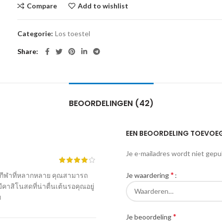
Compare
Add to wishlist
Categorie:
Los toestel
Share
BEOORDELINGEN (42)
EEN BEOORDELING TOEVOE
Je e-mailadres wordt niet gepu
*
Je waardering
ันกีฬาที่หลากหลาย คุณสามารถ
ีคาสิโนสดที่น่าตื่นเต้นรอคุณอยู่
ย
*
Je beoordeling