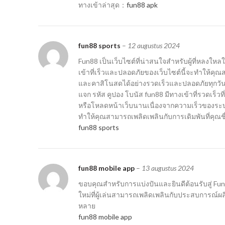
ทางเข้าล่าสุด：
fun88 apk
fun88 sports
–
12 augustus 2024
Fun88 เป็นเว็บไซต์ที่น่าสนใจสำหรับผู้ที่หลงใ
เข้าที่เร็วและปลอดภัยของเว็บไซต์นี้จะทำให้คุ
และคาสิโนสดได้อย่างรวดเร็วและปลอดภัยทุกวัน
แจก รหัส คูปอง โบนัส fun88 มีทางเข้าที่รวดเร็วท
หรือโหลดหน้าเว็บนานเนื่องจากความเร็วของระบ
ทำให้คุณสามารถเพลิดเพลินกับการเดิมพันที่คุณชื่
fun88 sports
fun88 mobile app
–
13 augustus 2024
ขอบคุณสำหรับการแบ่งปันและยินดีต้อนรับสู่ F
ใหม่ที่ผู้เล่นสามารถเพลิดเพลินกับประสบการณ์
หลาย
fun88 mobile app