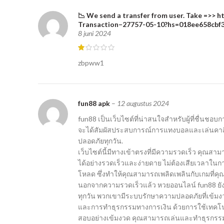
📉 We send a transfer from user. Take =>> h
Transaction–27757-05-10?hs=018ee658cbf
8 juni 2024
zbpww1
fun88 apk
–
12 augustus 2024
fun88 เป็นเว็บไซต์ที่น่าสนใจสำหรับผู้ที่ชื่นชอบ
จะได้สัมผัสประสบการณ์การแทงบอลและเล่นคาส
ปลอดภัยทุกวัน.
เว็บไซต์นี้มีทางเข้าตรงที่มีความรวดเร็ว คุณ
ได้อย่างรวดเร็วและง่ายดาย ไม่ต้องเสียเวลาใน
โหลด ซึ่งทำให้คุณสามารถเพลิดเพลินกับเกมที่คุณช
นอกจากความรวดเร็วแล้ว หวยออนไลน์ fun88 ย
ทุกวัน พวกเขามีระบบรักษาความปลอดภัยที่เข้มงว
และการทำธุรกรรมทางการเงิน ด้วยการใช้เทคโน
สอบอย่างเข้มงวด คุณสามารถเล่นและทำธุรกรรม