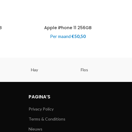
B
Apple iPhone 11 256GB
Per maand
€
50,50
Hay
Flos
PAGINA’S
Privacy Policy
Terms & Conditions
Nieuws