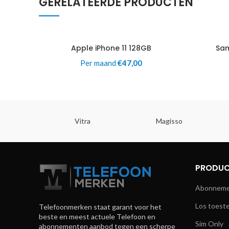
GERELATEERDE PRODUCTEN
Apple iPhone 11 128GB
Sam
Per maand
€
47,00
Vitra
Magisso
PRODUC
Abonnemen
Los toeste
Telefoonmerken staat garant voor het
beste en meest actuele Telefoon en
Sim Only
abonnementen aanbod tegen een scherpe