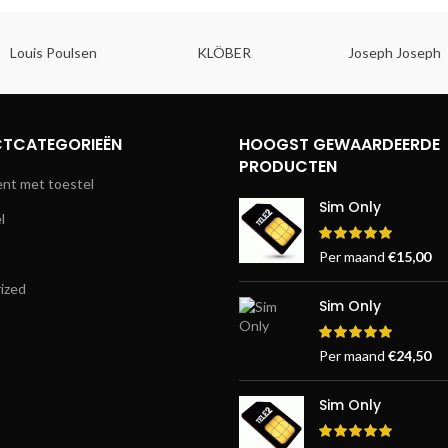
Louis Poulsen
KLÖBER
Joseph Joseph
TCATEGORIEËN
HOOGST GEWAARDEERDE
PRODUCTEN
t met toestel
Sim Only
l
Per maand
€
15,00
ized
Sim Only
Per maand
€
24,50
Sim Only