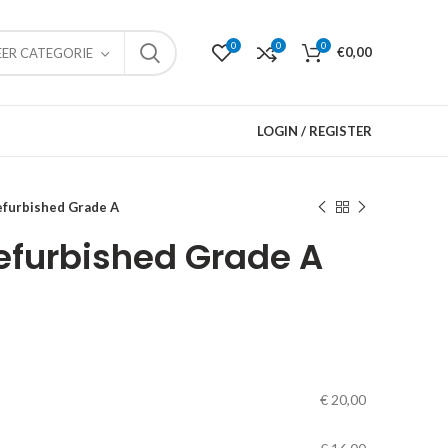
0
0
0
€
0,00
EER CATEGORIE
LOGIN / REGISTER
efurbished Grade A
efurbished Grade A
€
20,00