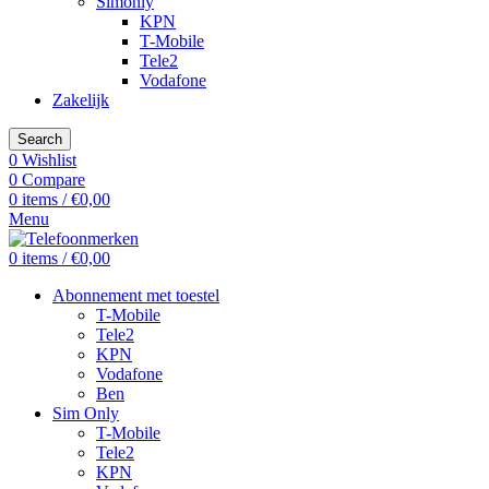
Simonly
KPN
T-Mobile
Tele2
Vodafone
Zakelijk
Search
0
Wishlist
0
Compare
0
items
/
€
0,00
Menu
0
items
/
€
0,00
Abonnement met toestel
T-Mobile
Tele2
KPN
Vodafone
Ben
Sim Only
T-Mobile
Tele2
KPN