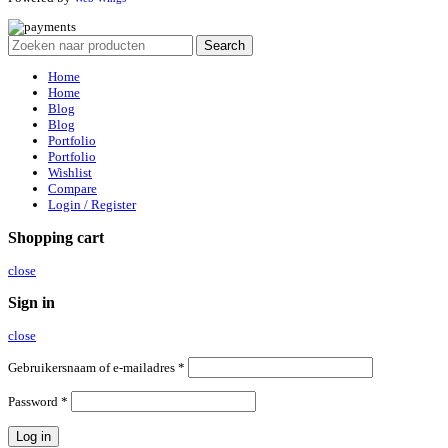
Search
Home
Home
Blog
Blog
Portfolio
Portfolio
Wishlist
Compare
Login / Register
Shopping cart
close
Sign in
close
Gebruikersnaam of e-mailadres
*
Password
*
Log in