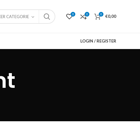
0
0
0
€
0,00
EER CATEGORIE
LOGIN / REGISTER
nt