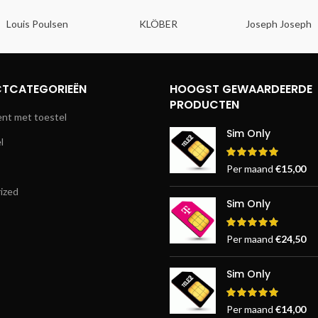
Louis Poulsen
KLÖBER
Joseph Joseph
TCATEGORIEËN
HOOGST GEWAARDEERDE
PRODUCTEN
t met toestel
Sim Only
l
Per maand
€
15,00
ized
Sim Only
Per maand
€
24,50
Sim Only
Per maand
€
14,00