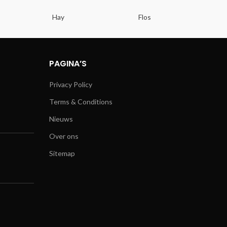
Hay
Flos
Ev
PAGINA’S
Privacy Policy
Terms & Conditions
Nieuws
Over ons
Sitemap